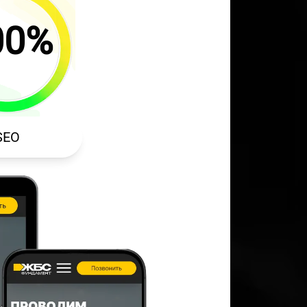
00%
SEO