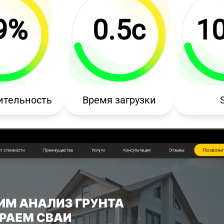
9%
0.5с
1
ительность
Время загрузки