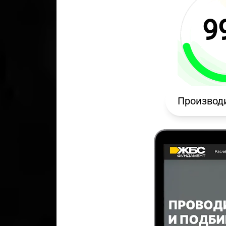
9
Производ