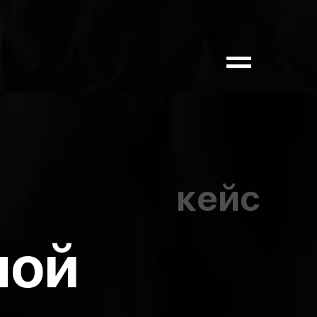
кейс
ной